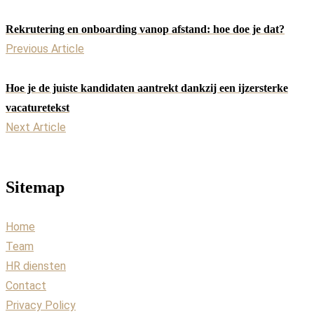
Rekrutering en onboarding vanop afstand: hoe doe je dat?
Previous Article
Hoe je de juiste kandidaten aantrekt dankzij een ijzersterke
vacaturetekst
Next Article
Sitemap
Home
Team
HR diensten
Contact
Privacy Policy